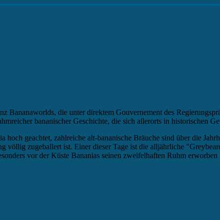
vinz Bananaworlds, die unter direktem Gouvernement des Regierungsprä
uhmreicher bananischer Geschichte, die sich allerorts in historischen
ia hoch geachtet, zahlreiche alt-bananische Bräuche sind über die Jahr
 völlig zugeballert ist. Einer dieser Tage ist die alljährliche "Grey
esonders vor der Küste Bananias seinen zweifelhaften Ruhm erworben 