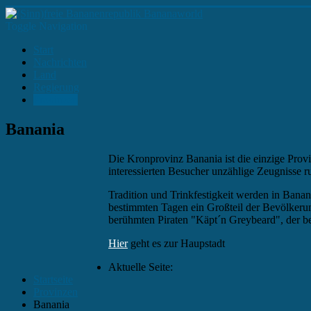
Toggle Navigation
Start
Nachrichten
Land
Regierung
Provinzen
Banania
Die Kronprovinz Banania ist die einzige Pro
interessierten Besucher unzählige Zeugnisse r
Tradition und Trinkfestigkeit werden in Banan
bestimmten Tagen ein Großteil der Bevölkerung
berühmten Piraten "Käpt´n Greybeard", der b
Hier
geht es zur Haupstadt
Aktuelle Seite:
Startseite
Provinzen
Banania