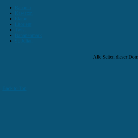
Banania
Kawaton
Elaran
Litorient
Twist
Bananenmark
St. Julian
Alle Seiten dieser Dom
Back to Top