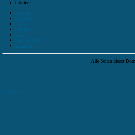
Litorient
Banania
Kawaton
Elaran
Litorient
Twist
Bananenmark
St. Julian
Alle Seiten dieser Dom
Back to Top