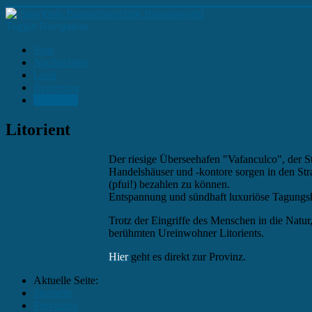
Toggle Navigation
Start
Nachrichten
Land
Regierung
Provinzen
Litorient
Der riesige Überseehafen "Vafanculco", der St.
Handelshäuser und -kontore sorgen in den Str
(pfui!) bezahlen zu können.
Entspannung und sündhaft luxuriöse Tagungshot
Trotz der Eingriffe des Menschen in die Natur
berühmten Ureinwohner Litorients.
Hier
geht es direkt zur Provinz.
Aktuelle Seite:
Startseite
Provinzen